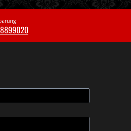
nbarung
38899020