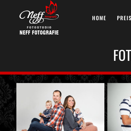
Zum
Inhalt
HOME
PREI
springen
FOT