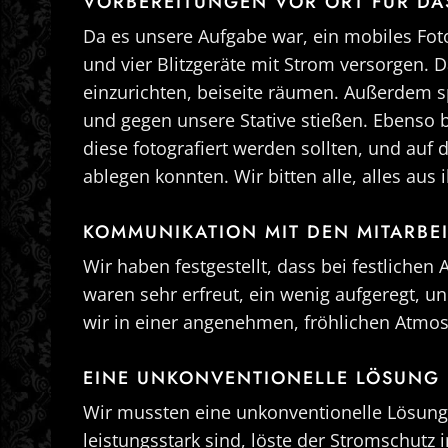
VORBEREITUNGEN VOR ORT FÜR DA
Da es unsere Aufgabe war, ein mobiles Fot
und vier Blitzgeräte mit Strom versorgen. 
einzurichten, beiseite räumen. Außerdem s
und gegen unsere Stative stießen. Ebenso b
diese fotografiert werden sollten, und au
ablegen konnten. Wir bitten alle, alles a
KOMMUNIKATION MIT DEN MITARBE
Wir haben festgestellt, dass bei festliche
waren sehr erfreut, ein wenig aufgeregt, u
wir in einer angenehmen, fröhlichen Atmosp
EINE UNKONVENTIONELLE LÖSUNG
Wir mussten eine unkonventionelle Lösung f
leistungsstark sind, löste der Stromschutz